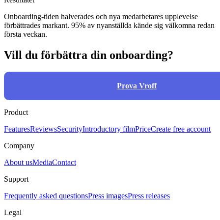
Onboarding-tiden halverades och nya medarbetares upplevelse
förbättrades markant. 95% av nyanställda kände sig välkomna redan
första veckan.
Vill du förbättra din onboarding?
Prova Vroff
Product
Features
Reviews
Security
Introductory film
Price
Create free account
Company
About us
Media
Contact
Support
Frequently asked questions
Press images
Press releases
Legal